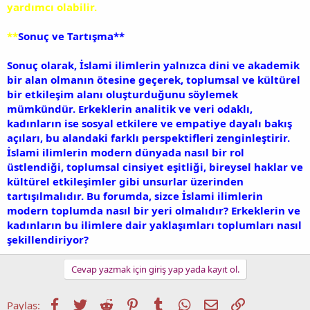
yardımcı olabilir.
**
Sonuç ve Tartışma**
Sonuç olarak, İslami ilimlerin yalnızca dini ve akademik
bir alan olmanın ötesine geçerek, toplumsal ve kültürel
bir etkileşim alanı oluşturduğunu söylemek
mümkündür. Erkeklerin analitik ve veri odaklı,
kadınların ise sosyal etkilere ve empatiye dayalı bakış
açıları, bu alandaki farklı perspektifleri zenginleştirir.
İslami ilimlerin modern dünyada nasıl bir rol
üstlendiği, toplumsal cinsiyet eşitliği, bireysel haklar ve
kültürel etkileşimler gibi unsurlar üzerinden
tartışılmalıdır. Bu forumda, sizce İslami ilimlerin
modern toplumda nasıl bir yeri olmalıdır? Erkeklerin ve
kadınların bu ilimlere dair yaklaşımları toplumları nasıl
şekillendiriyor?
Cevap yazmak için giriş yap yada kayıt ol.
Facebook
Twitter
Reddit
Pinterest
Tumblr
WhatsApp
E-posta
Link
Paylaş: