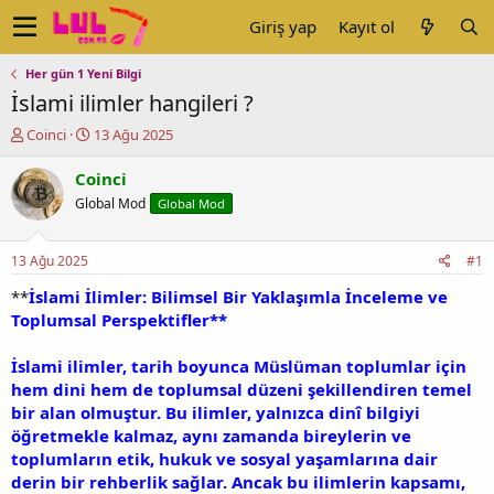
Giriş yap
Kayıt ol
Her gün 1 Yeni Bilgi
İslami ilimler hangileri ?
K
B
Coinci
13 Ağu 2025
o
a
n
ş
Coinci
u
l
Global Mod
Global Mod
y
a
u
n
b
g
13 Ağu 2025
#1
a
ı
ş
ç
**
İslami İlimler: Bilimsel Bir Yaklaşımla İnceleme ve
l
t
Toplumsal Perspektifler**
a
a
t
r
İslami ilimler, tarih boyunca Müslüman toplumlar için
a
i
hem dini hem de toplumsal düzeni şekillendiren temel
n
h
bir alan olmuştur. Bu ilimler, yalnızca dinî bilgiyi
i
öğretmekle kalmaz, aynı zamanda bireylerin ve
toplumların etik, hukuk ve sosyal yaşamlarına dair
derin bir rehberlik sağlar. Ancak bu ilimlerin kapsamı,