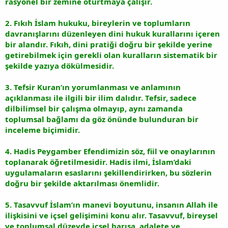
rasyonel bir zemine oturtmaya çalışır.
2. Fıkıh İslam hukuku, bireylerin ve toplumların
davranışlarını düzenleyen dini hukuk kurallarını içeren
bir alandır. Fıkıh, dini pratiği doğru bir şekilde yerine
getirebilmek için gerekli olan kuralların sistematik bir
şekilde yazıya dökülmesidir.
3. Tefsir Kuran’ın yorumlanması ve anlamının
açıklanması ile ilgili bir ilim dalıdır. Tefsir, sadece
dilbilimsel bir çalışma olmayıp, aynı zamanda
toplumsal bağlamı da göz önünde bulunduran bir
inceleme biçimidir.
4. Hadis Peygamber Efendimizin söz, fiil ve onaylarının
toplanarak öğretilmesidir. Hadis ilmi, İslam’daki
uygulamaların esaslarını şekillendirirken, bu sözlerin
doğru bir şekilde aktarılması önemlidir.
5. Tasavvuf İslam’ın manevi boyutunu, insanın Allah ile
ilişkisini ve içsel gelişimini konu alır. Tasavvuf, bireysel
ve toplumsal düzeyde içsel barışa, adalete ve