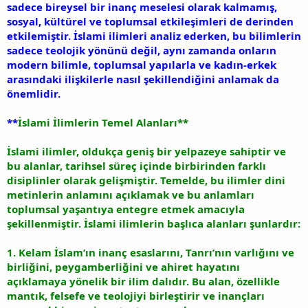
sadece bireysel bir inanç meselesi olarak kalmamış,
sosyal, kültürel ve toplumsal etkileşimleri de derinden
etkilemiştir. İslami ilimleri analiz ederken, bu bilimlerin
sadece teolojik yönünü değil, aynı zamanda onların
modern bilimle, toplumsal yapılarla ve kadın-erkek
arasındaki ilişkilerle nasıl şekillendiğini anlamak da
önemlidir.
**
İslami İlimlerin Temel Alanları**
İslami ilimler, oldukça geniş bir yelpazeye sahiptir ve
bu alanlar, tarihsel süreç içinde birbirinden farklı
disiplinler olarak gelişmiştir. Temelde, bu ilimler dini
metinlerin anlamını açıklamak ve bu anlamları
toplumsal yaşantıya entegre etmek amacıyla
şekillenmiştir. İslami ilimlerin başlıca alanları şunlardır:
1. Kelam İslam’ın inanç esaslarını, Tanrı’nın varlığını ve
birliğini, peygamberliğini ve ahiret hayatını
açıklamaya yönelik bir ilim dalıdır. Bu alan, özellikle
mantık, felsefe ve teolojiyi birleştirir ve inançları