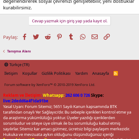
değerlendirerek sosyal çevrenizi genişletebilir, yeni dostluklar
kurabilirsiniz.
Cevap yazmak için giriş yap yada kayıt ol.
Facebook
Twitter
Reddit
Pinterest
Tumblr
WhatsApp
E-posta
Link
Paylaş:
Tanışma Alanı
Türkçe (TR)
İletişim
Koşullar
Gizlilik Politikası
Yardım
Anasayfa
R
S
S
Forum software by XenForo™
© 2010-2019 XenForo Ltd.
Reklam ve İletişim:
Whatsapp:
262 606 0 726
Skype:
live:2dedd6a4f1da91be
Yasal Uyarı: Forum Sitemiz; 5651 Sayılı Kanun kapsamında BTK
tarafından onaylı Yer Sağlayıcı'dır. Bu sebeple içerikleri kontrol etme ya
da araştırma yükümlülüğü yoktur. Üyeler yazdığı içeriklerden
sorumludur ve siteye üye olmak ile bu sorumluluğu kabul etmiş
sayılırlar. Sitemiz kar amacı gütmez, ücretsiz bilgi paylaşım merkezidir.
Hukuka ve mevzuata aykırı olduğunu düşündüğünüz içeriği