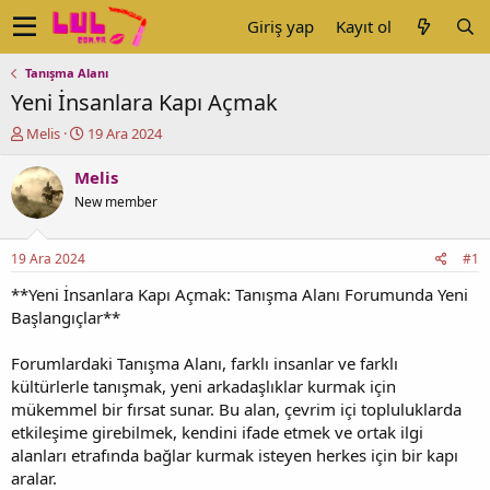
Giriş yap
Kayıt ol
Tanışma Alanı
Yeni İnsanlara Kapı Açmak
K
B
Melis
19 Ara 2024
o
a
n
ş
Melis
u
l
New member
y
a
u
n
b
g
19 Ara 2024
#1
a
ı
ş
ç
**Yeni İnsanlara Kapı Açmak: Tanışma Alanı Forumunda Yeni
l
t
Başlangıçlar**
a
a
t
r
Forumlardaki Tanışma Alanı, farklı insanlar ve farklı
a
i
kültürlerle tanışmak, yeni arkadaşlıklar kurmak için
n
h
mükemmel bir fırsat sunar. Bu alan, çevrim içi topluluklarda
i
etkileşime girebilmek, kendini ifade etmek ve ortak ilgi
alanları etrafında bağlar kurmak isteyen herkes için bir kapı
aralar.