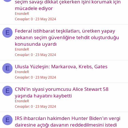
seçim savaşı dikkat çekerken işini korumak için
mücadele ediyor
EnondeR
Cevaplar
0
23 May 2024
Federal istihbarat teşkilatları, üretken yapay
E
zekanın seçim güvenliğine tehdit oluşturduğu
konusunda uyardı
EnondeR
Cevaplar
0
23 May 2024
Ulusla Yüzleşin: Markarova, Krebs, Gates
E
EnondeR
Cevaplar
0
23 May 2024
CNN'in siyasi yorumcusu Alice Stewart 58
E
yaşında hayatını kaybetti
EnondeR
Cevaplar
0
23 May 2024
IRS ihbarcıları hakimden Hunter Biden'ın vergi
E
dairesine açtığı davanın reddedilmesini istedi