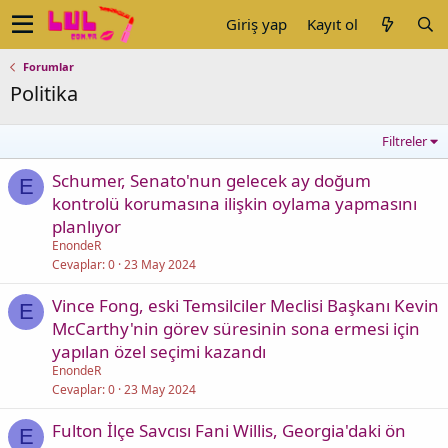
Giriş yap
Kayıt ol
Forumlar
Politika
Filtreler
Schumer, Senato'nun gelecek ay doğum
E
kontrolü korumasına ilişkin oylama yapmasını
planlıyor
EnondeR
Cevaplar
0
23 May 2024
Vince Fong, eski Temsilciler Meclisi Başkanı Kevin
E
McCarthy'nin görev süresinin sona ermesi için
yapılan özel seçimi kazandı
EnondeR
Cevaplar
0
23 May 2024
Fulton İlçe Savcısı Fani Willis, Georgia'daki ön
E