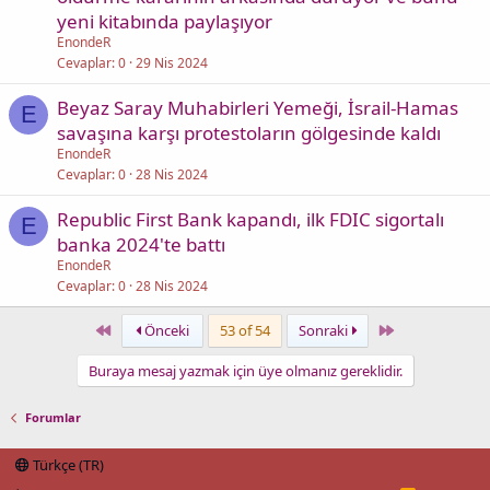
yeni kitabında paylaşıyor
EnondeR
Cevaplar
0
29 Nis 2024
Beyaz Saray Muhabirleri Yemeği, İsrail-Hamas
E
savaşına karşı protestoların gölgesinde kaldı
EnondeR
Cevaplar
0
28 Nis 2024
Republic First Bank kapandı, ilk FDIC sigortalı
E
banka 2024'te battı
EnondeR
Cevaplar
0
28 Nis 2024
First
Last
Önceki
53 of 54
Sonraki
Buraya mesaj yazmak için üye olmanız gereklidir.
Forumlar
Türkçe (TR)