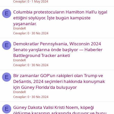
Cevaplar
0
1 May 2024
Columbia protestocuların Hamilton Hall'u işgal
E
ettiğini söylüyor. İşte bugün kampüste
yaşananlar.
EnondeR
Cevaplar
0
30 Nis 2024
Demokratlar Pennsylvania, Wisconsin 2024
E
Senato yarışlarına önde başlıyor — Haberler
Battleground Tracker anketi
EnondeR
Cevaplar
0
30 Nis 2024
Bir zamanlar GOP'un rakipleri olan Trump ve
E
DeSantis, 2024 seçimleri hakkında konuşmak
için Güney Florida'da buluşuyor
EnondeR
Cevaplar
0
30 Nis 2024
Güney Dakota Valisi Kristi Noem, köpeği
E
öldürme kararının arkasında duruyor ve bunu