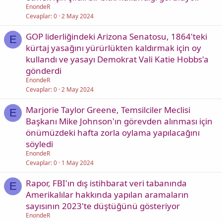
EnondeR
Cevaplar
0
2 May 2024
GOP liderliğindeki Arizona Senatosu, 1864'teki
E
kürtaj yasağını yürürlükten kaldırmak için oy
kullandı ve yasayı Demokrat Vali Katie Hobbs'a
gönderdi
EnondeR
Cevaplar
0
2 May 2024
Marjorie Taylor Greene, Temsilciler Meclisi
E
Başkanı Mike Johnson'ın görevden alınması için
önümüzdeki hafta zorla oylama yapılacağını
söyledi
EnondeR
Cevaplar
0
1 May 2024
Rapor, FBI'ın dış istihbarat veri tabanında
E
Amerikalılar hakkında yapılan aramaların
sayısının 2023'te düştüğünü gösteriyor
EnondeR