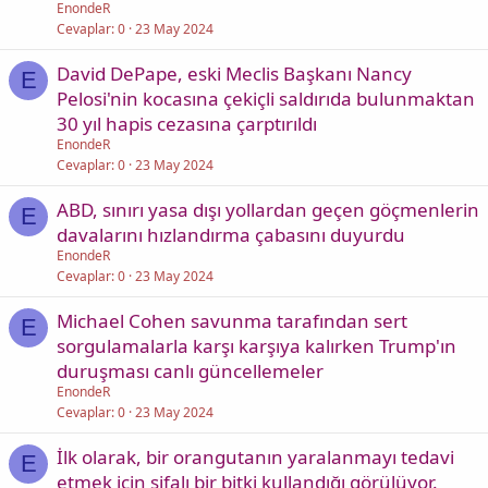
EnondeR
Cevaplar
0
23 May 2024
David DePape, eski Meclis Başkanı Nancy
E
Pelosi'nin kocasına çekiçli saldırıda bulunmaktan
30 yıl hapis cezasına çarptırıldı
EnondeR
Cevaplar
0
23 May 2024
ABD, sınırı yasa dışı yollardan geçen göçmenlerin
E
davalarını hızlandırma çabasını duyurdu
EnondeR
Cevaplar
0
23 May 2024
Michael Cohen savunma tarafından sert
E
sorgulamalarla karşı karşıya kalırken Trump'ın
duruşması canlı güncellemeler
EnondeR
Cevaplar
0
23 May 2024
İlk olarak, bir orangutanın yaralanmayı tedavi
E
etmek için şifalı bir bitki kullandığı görülüyor.