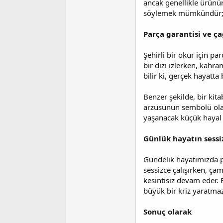
ancak genellikle ürünü
söylemek mümkündür; üret
Parça garantisi ve ç
Şehirli bir okur için p
bir dizi izlerken, kahr
bilir ki, gerçek hayatta
Benzer şekilde, bir kit
arzusunun sembolü olabi
yaşanacak küçük hayal k
Günlük hayatın sess
Gündelik hayatımızda pa
sessizce çalışırken, ç
kesintisiz devam eder. B
büyük bir kriz yaratma
Sonuç olarak