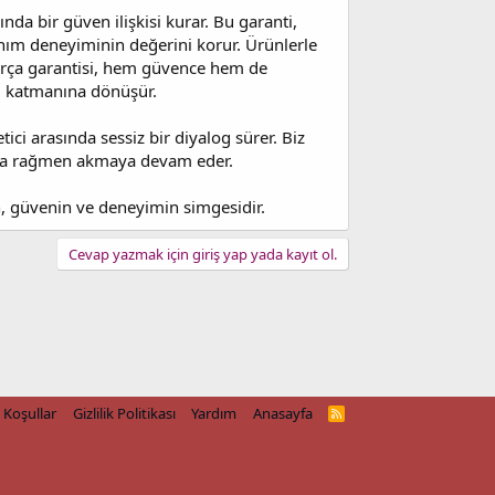
sında bir güven ilişkisi kurar. Bu garanti,
nım deneyiminin değerini korur. Ürünlerle
. Parça garantisi, hem güvence hem de
am katmanına dönüşür.
ici arasında sessiz bir diyalog sürer. Biz
ara rağmen akmaya devam eder.
ren, güvenin ve deneyimin simgesidir.
Cevap yazmak için giriş yap yada kayıt ol.
Koşullar
Gizlilik Politikası
Yardım
Anasayfa
R
S
S