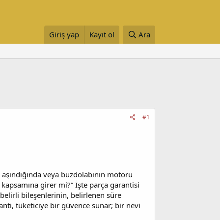
Giriş yap
Kayıt ol
Ara
#1
de aşındığında veya buzdolabının motoru
 kapsamına girer mi?” İşte parça garantisi
elirli bileşenlerinin, belirlenen süre
i, tüketiciye bir güvence sunar; bir nevi