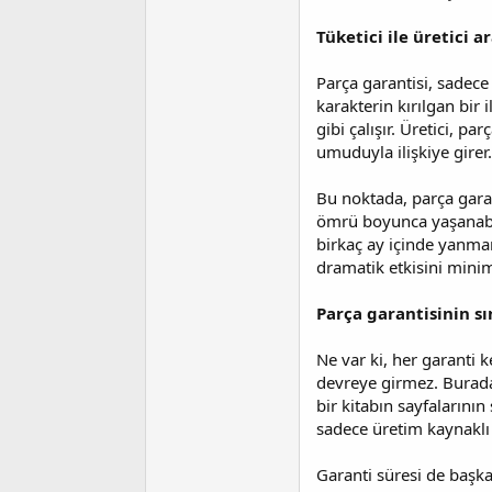
i
Tüketici ile üretici
Parça garantisi, sadece
karakterin kırılgan bir
gibi çalışır. Üretici, 
umuduyla ilişkiye girer.
Bu noktada, parça garan
ömrü boyunca yaşanabile
birkaç ay içinde yanma
dramatik etkisini minim
Parça garantisinin sın
Ne var ki, her garanti k
devreye girmez. Burada 
bir kitabın sayfalarını
sadece üretim kaynaklı 
Garanti süresi de başka