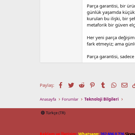
Parça garantisi, bir ürü
günlük yaşamda küçük a
kurulan bu ilişki, bir 
metaforik bir güven elç
Her yeni parça değişimin
fark etmeyiz; ama gün
Parça garantisi, sadece 
Facebook
Twitter
Reddit
Pinterest
Tumblr
WhatsA
E-p
Paylaş:
Anasayfa
Forumlar
Teknoloji Bilgileri
Türkçe (TR)
Reklam ve İletişim:
Whatsapp:
262 606 0 726
Skyp