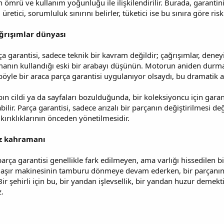
n ömrü ve kullanım yoğunluğu ile ilişkilendirilir. Burada, garant
ici, sorumluluk sınırını belirler, tüketici ise bu sınıra göre risk 
ağrışımlar dünyası
arça garantisi, sadece teknik bir kavram değildir; çağrışımlar, den
amanın kullandığı eski bir arabayı düşünün. Motorun aniden durmas
 böyle bir araca parça garantisi uygulanıyor olsaydı, bu dramatik a
abın cildi ya da sayfaları bozulduğunda, bir koleksiyoncu için gar
lir. Parça garantisi, sadece arızalı bir parçanın değiştirilmesi de
ırıklıklarının önceden yönetilmesidir.
iz kahramanı
rça garantisi genellikle fark edilmeyen, ama varlığı hissedilen b
amaşır makinesinin tamburu dönmeye devam ederken, bir parçanın 
ir şehirli için bu, bir yandan işlevsellik, bir yandan huzur demektir
z.