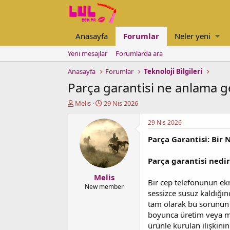
Anasayfa
Forumlar
Neler yeni
Yeni mesajlar
Forumlarda ara
Anasayfa
Forumlar
Teknoloji Bilgileri
Parça garantisi ne anlama ge
K
B
Melis
29 Nis 2026
o
a
n
ş
29 Nis 2026
u
l
Parça Garantisi: Bir
y
a
u
n
b
g
Parça garantisi nedir
a
ı
Melis
ş
ç
Bir cep telefonunun ek
l
t
New member
sessizce susuz kaldığın
a
a
tam olarak bu sorunun ya
t
r
a
i
boyunca üretim veya ma
n
h
ürünle kurulan ilişkini