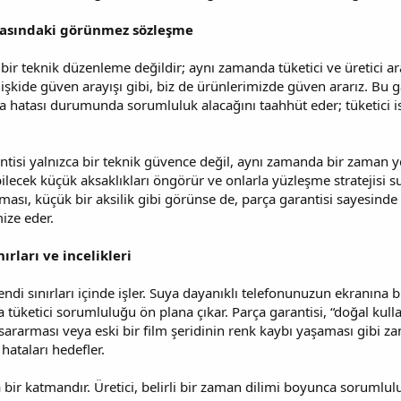
 arasındaki görünmez sözleşme
 bir teknik düzenleme değildir; aynı zamanda tüketici ve üretici ar
 ilişkide güven arayışı gibi, biz de ürünlerimizde güven ararız. Bu
parça hatası durumunda sorumluluk alacağını taahhüt eder; tüketici 
tisi yalnızca bir teknik güvence değil, aynı zamanda bir zaman y
cek küçük aksaklıkları öngörür ve onlarla yüzleşme stratejisi sun
ması, küçük bir aksilik gibi görünse de, parça garantisi sayesin
ize eder.
ırları ve incelikleri
endi sınırları içinde işler. Suya dayanıklı telefonunuzun ekranına bi
tüketici sorumluluğu ön plana çıkar. Parça garantisi, “doğal kulla
n sararması veya eski bir film şeridinin renk kaybı yaşaması gibi 
hataları hedefler.
 bir katmandır. Üretici, belirli bir zaman dilimi boyunca sorumlulu