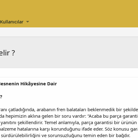
Kullanıcılar
lir ?
 Nesnenin Hikâyesine Dair
?
ranı çatladığında, arabanın fren balataları beklenmedik bir şekil
da hepimizin aklına gelen bir soru vardır: “Acaba bu parça garanti
nıtını şekillendirir. Temel anlamıyla, parça garantisi bir ürünün b
lzeme hatalarına karşı korunduğunu ifade eder. Söz konusu garant
n sürdürülebilirliğini ve sorunsuzluğunu temin eden bir bağdır.