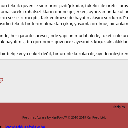
nün teknik güvence sınırlarını çizdiği kadar, tüketici ile üretici ara
ma sürekli rahatsızlıkların önüne geçerken, aynı zamanda kulla
şehrin sessiz ritmi gibi, fark edilmese de hayatın akışını sürdürür
isidir; teknik bir terim olmaktan çıkar, yaşamla örülmüş bir anl
de, her garanti süresi içinde yapılan müdahalede, tüketici ile üret
lük hayatımız, bu görünmez güvence sayesinde, küçük aksaklıkl
bir belge veya etiket değil, bir ürünle kurulan ilişkiyi derinleşti
pp
osta
Link
İletişim
Forum software by XenForo™
© 2010-2019 XenForo Ltd.
e:
live:2dedd6a4f1da91be