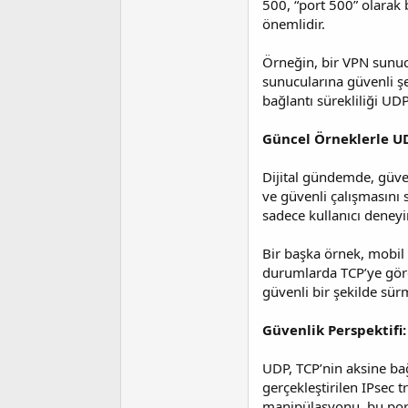
500, “port 500” olarak 
önemlidir.
Örneğin, bir VPN sunucu
sunucularına güvenli şe
bağlantı sürekliliği UDP
Güncel Örneklerle U
Dijital gündemde, güven
ve güvenli çalışmasını 
sadece kullanıcı deneyim
Bir başka örnek, mobil
durumlarda TCP’ye göre
güvenli bir şekilde sürm
Güvenlik Perspektifi:
UDP, TCP’nin aksine bağ
gerçekleştirilen IPsec t
manipülasyonu, bu port 