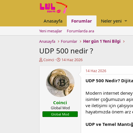
Anasayfa
Forumlar
Neler yeni
Yeni mesajlar
Forumlarda ara
Anasayfa
Forumlar
Her gün 1 Yeni Bilgi
UDP 500 nedir ?
K
B
Coinci
14 Haz 2026
o
a
n
ş
14 Haz 2026
u
l
UDP 500 Nedir? Dijita
y
a
u
n
b
g
Modern internet deneyi
a
ı
isimler çoğumuzun aşin
Coinci
ş
ç
ve iletişimi için çalışı
l
t
Global Mod
hayatımızda önem arz 
a
a
Global Mod
t
r
a
i
UDP ve Temel Mantığ
n
h