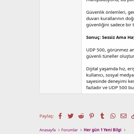
Güvenlik önlemleri, gene
duvarı kurallarının doğ
güvenliğini sadece bir 
Sonuç: Sessiz Ama Ha
UDP 500, görünmez ama a
güvenli tüneller oluştu
Dijital yaşamda hız, er
kullanıcı, sosyal medya
sayesinde deneyimi ke
fazladır ve UDP 500 bu 
Facebook
Twitter
Reddit
Pinterest
Tumblr
WhatsA
E-p
Paylaş:
Anasayfa
Forumlar
Her gün 1 Yeni Bilgi