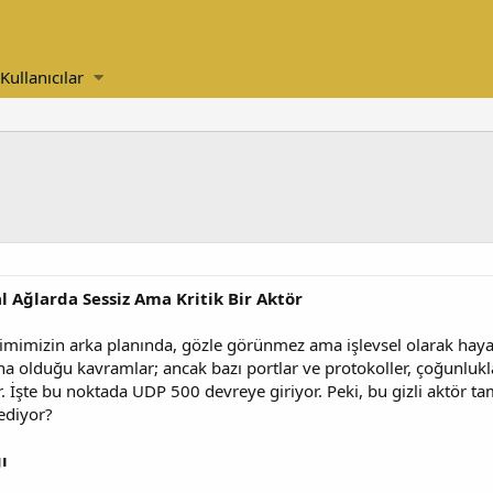
Kullanıcılar
l Ağlarda Sessiz Ama Kritik Bir Aktör
mimizin arka planında, gözle görünmez ama işlevsel olarak hayati
a olduğu kavramlar; ancak bazı portlar ve protokoller, çoğunlukl
yor. İşte bu noktada UDP 500 devreye giriyor. Peki, bu gizli aktör ta
ediyor?
ı