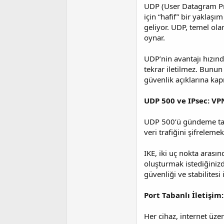
i
UDP (User Datagram Prot
için “hafif” bir yakla
geliyor. UDP, temel olar
oynar.
UDP’nin avantajı hızın
tekrar iletilmez. Bunun
güvenlik açıklarına kapı
UDP 500 ve IPsec: VP
UDP 500’ü gündeme taşı
veri trafiğini şifreleme
IKE, iki uç nokta arasın
oluşturmak istediğiniz
güvenliği ve stabilitesi
Port Tabanlı İletişim
Her cihaz, internet üzer