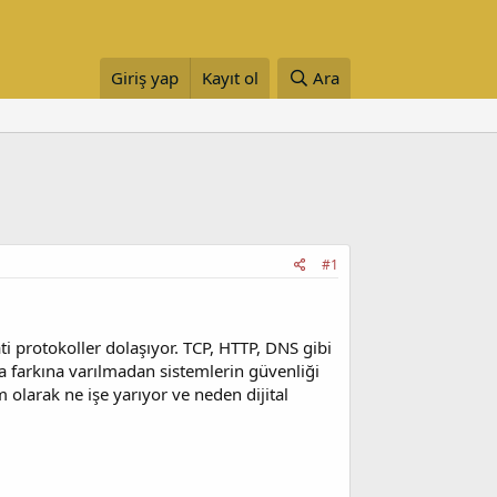
Giriş yap
Kayıt ol
Ara
#1
 protokoller dolaşıyor. TCP, HTTP, DNS gibi
a farkına varılmadan sistemlerin güvenliği
m olarak ne işe yarıyor ve neden dijital