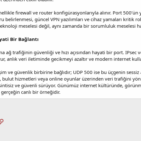
llikle firewall ve router konfigürasyonlarıyla alınır. Port 500’ün 
ru belirlenmesi, güncel VPN yazılımları ve cihaz yamaları kritik ro
teknoloji meselesi değil, aynı zamanda bir sorumluluk meselesi hal
yati Bir Bağlantı
ğ trafiğinin güvenliği ve hızı açısından hayati bir port. IPsec v
rur, anlık veri iletiminde gecikmeyi azaltır ve modern internet kul
işim ve güvenlik birbirine bağlıdır; UDP 500 ise bu üçgenin sessi
, bulut hizmetleri veya online oyunlar üzerinden veri trafiğini yö
sintisiz ve güvenli sürüyor. Günümüz internet kültüründe, görü
gerçeğin canlı bir örneğidir.
pp
osta
Link