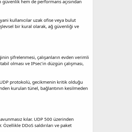
 hem güvenlik hem de performans açısından
ani kullanıcılar uzak ofise veya bulut
evsel bir kural olarak, ağ güvenliği ve
inin şifrelenmesi, çalışanların evden verimli
stabil olması ve IPsec’in düzgün çalışması,
 UDP protokolü, gecikmenin kritik olduğu
inden kurulan tünel, bağlantının kesilmeden
a savunmasız kılar. UDP 500 üzerinden
r. Özellikle DDoS saldırıları ve paket