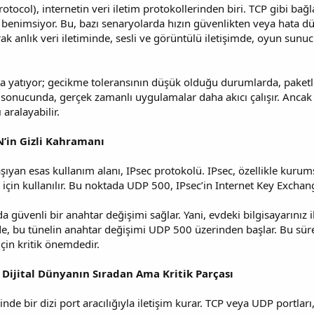
ocol), internetin veri iletim protokollerinden biri. TCP gibi bağl
şım benimsiyor. Bu, bazı senaryolarda hızın güvenlikten veya hat
ak anlık veri iletiminde, sesli ve görüntülü iletişimde, oyun sunuc
da yatıyor; gecikme toleransının düşük olduğu durumlarda, paketle
 sonucunda, gerçek zamanlı uygulamalar daha akıcı çalışır. Ancak 
 aralayabilir.
N’in Gizli Kahramanı
yan esas kullanım alanı, IPsec protokolü. IPsec, özellikle kurum
k için kullanılır. Bu noktada UDP 500, IPsec’in Internet Key Exchan
da güvenli bir anahtar değişimi sağlar. Yani, evdeki bilgisayarınız 
de, bu tünelin anahtar değişimi UDP 500 üzerinden başlar. Bu sür
 için kritik önemdedir.
: Dijital Dünyanın Sıradan Ama Kritik Parçası
inde bir dizi port aracılığıyla iletişim kurar. TCP veya UDP portları