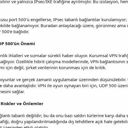
bilinir ve yalnızca IPsec/IKE trafiğine ayrılmıştır. Bu izolasyon,
su port 500’ü engellerse, IPsec tabanlı bağlantılar kurulamıyor; y
kilde bağlanamıyor. Buradan anlaşılacağı üzere, görünmez ama işl
 500’e bağlıdır.
DP 500’ün Önemi
lik ihlalleri ve sızmalar sürekli haber oluyor. Kurumsal VPN trafiğ
sağlıyor. Özellikle hibrit çalışma modellerinde, VPN bağlantısının 
i için değil, şirket verilerinin korunması için de kritik.
 oyunlar ve gerçek zamanlı uygulamalar üzerinden düşünülebilir.
 daha avantajlıdır. VPN ile oyun oynayan biri için, UDP 500 üzer
esini sağlar.
 Riskler ve Önlemler
lantı tabanlı değildir; bu da onu bazı saldırı türlerine karşı dah
rafiği, doğru yapılandırılmadığında dış tehditlere açık hale gelebili
üzerinden etkili olabilir.