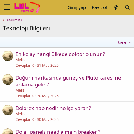
Giriş yap
Kayıt ol
Forumlar
Teknoloji Bilgileri
Filtreler
En kolay hangi ülkede doktor olunur ?
Melis
Cevaplar
0
31 May 2026
Doğum haritasında güneş ve Pluto karesi ne
anlama gelir ?
Melis
Cevaplar
0
30 May 2026
Dolorex hap nedir ne işe yarar ?
Melis
Cevaplar
0
30 May 2026
Do all panels need a main breaker ?